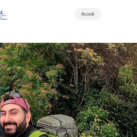
Accedi
ews
Community
App
Contatti