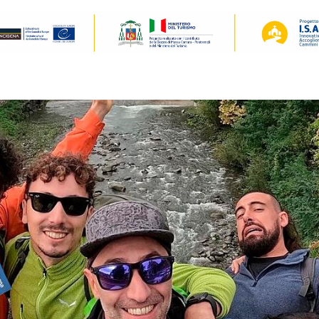
Il cammino
Accoglienza
Preparazione
Gallery / Video
N